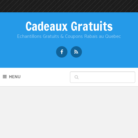
Cadeaux Gratuits
Echantillons Gratuits & Coupons Rabais au Quebec
MENU