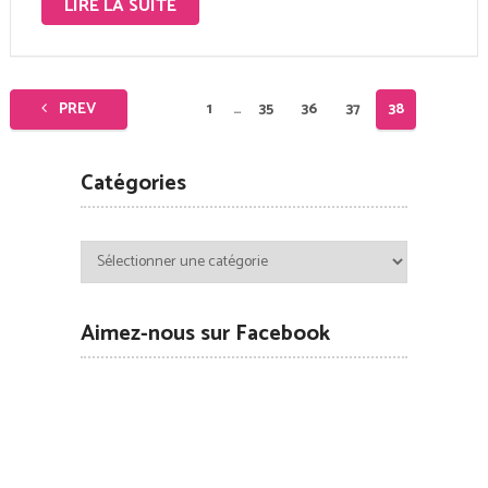
LIRE LA SUITE
Pagination
PREV
1
…
35
36
37
38
des
publications
Catégories
Catégories
Aimez-nous sur Facebook