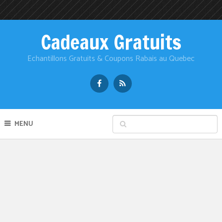
Cadeaux Gratuits
Echantillons Gratuits & Coupons Rabais au Quebec
MENU