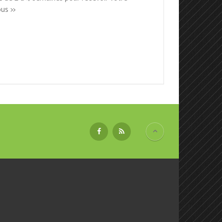
us >>