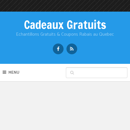
Cadeaux Gratuits
Echantillons Gratuits & Coupons Rabais au Quebec
MENU