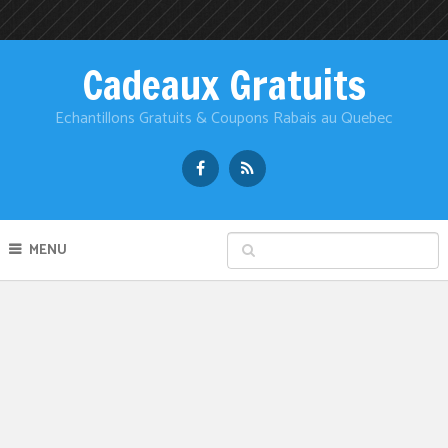
Cadeaux Gratuits
Echantillons Gratuits & Coupons Rabais au Quebec
MENU