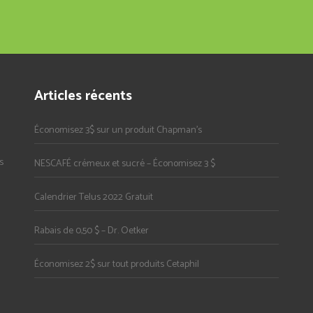
Articles récents
Économisez 3$ sur un produit Chapman’s
s
NESCAFÉ crémeux et sucré – Économisez 3 $
Calendrier Telus 2022 Gratuit
Rabais de 0,50 $ – Dr. Oetker
Économisez 2$ sur tout produits Cetaphil