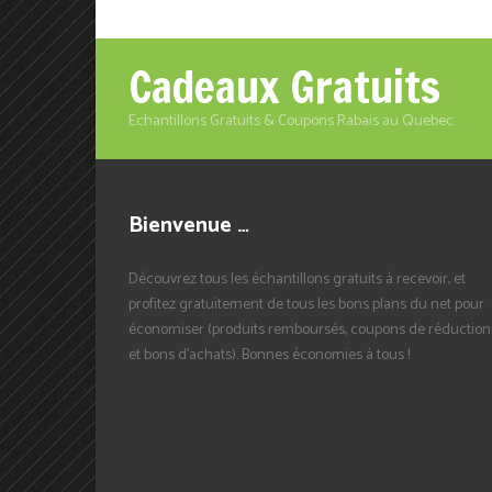
Cadeaux Gratuits
Echantillons Gratuits & Coupons Rabais au Quebec
Bienvenue …
Découvrez tous les échantillons gratuits à recevoir, et
profitez gratuitement de tous les bons plans du net pour
économiser (produits remboursés, coupons de réduction
et bons d'achats). Bonnes économies à tous !