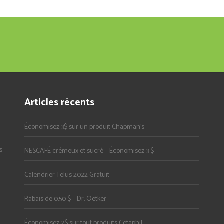
Articles récents
Économisez 3$ sur un produit Chapman’s
s
NESCAFÉ crémeux et sucré – Économisez 3 $
Calendrier Telus 2022 Gratuit
Rabais de 0,50 $ – Dr. Oetker
Économisez 2$ sur tout produits Cetaphil