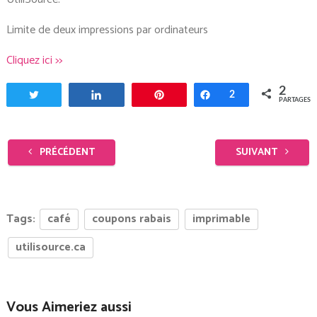
Limite de deux impressions par ordinateurs
Cliquez ici >>
2
Tweetez
Partagez
Enregistrer
Partagez
2
PARTAGES
PRÉCÉDENT
SUIVANT
Tags:
café
coupons rabais
imprimable
utilisource.ca
Vous Aimeriez aussi