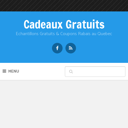
Cadeaux Gratuits
Echantillons Gratuits & Coupons Rabais au Quebec
MENU